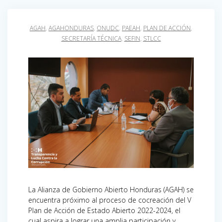
AGAH
,
AGAHONDURAS
,
ONUDC
,
PAEAH
,
PLAN DE ACCIÓN
,
SECRETARÍA TÉCNICA
,
SEFIN
,
STLCC
La Alianza de Gobierno Abierto Honduras (AGAH) se
encuentra próximo al proceso de cocreación del V
Plan de Acción de Estado Abierto 2022-2024, el
cual aspira a lograr una amplia participación y