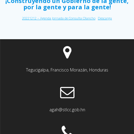
¡Construyendo un Gobierno de la gente,
por la gente y para la gente!
20221212 – Agenda Jornada de Consulta Olancho
Descarga
Tegucigalpa, Francisco Morazán, Honduras
agah@stlcc.gob.hn