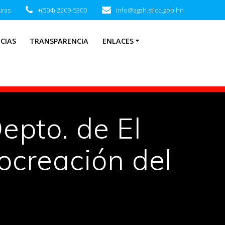
uras
+(504)-2209-5300
info@agah.stlcc.gob.hn
CIAS
TRANSPARENCIA
ENLACES
epto. de El
ocreación del