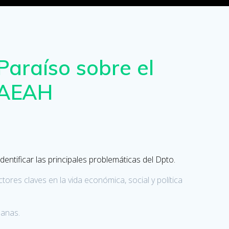
Paraíso sobre el
 PAEAH
entificar las principales problemáticas del Dpto.
ores claves en la vida económica, social y política
manas.