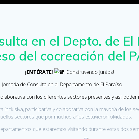
ulta en el Depto. de El 
so del cocreación del
¡ENTÉRATE!
¡Construyendo Juntos!
la Jornada de Consulta en el Departamento de El Paraíso.
aborativa con los diferentes sectores presentes y así, poder id
clusiva, participativa y colaborativa con la mayoría de los sect
quellos sectores que por muchos años estuvieron olvidados.
departamentos que estaremos visitando durante estas dos se