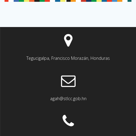
Tegucigalpa, Francisco Morazán, Honduras
agah@stlcc.gob.hn