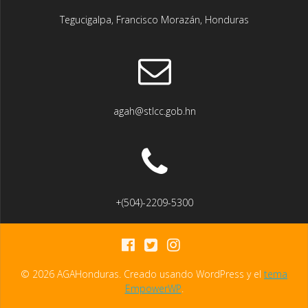
Tegucigalpa, Francisco Morazán, Honduras
agah@stlcc.gob.hn
+(504)-2209-5300
© 2026 AGAHonduras. Creado usando WordPress y el
tema
EmpowerWP
.