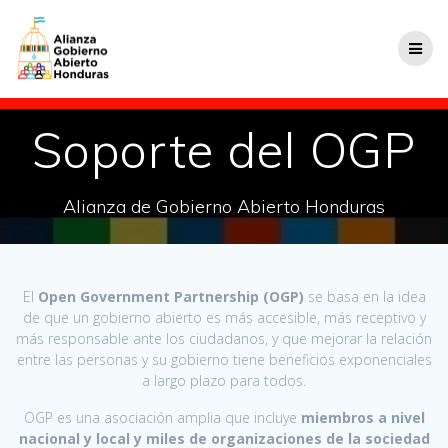
Soporte del OGP
Alianza de Gobierno Abierto Honduras
El
Open Government Partnership (OGP)
se basa en la idea
de que un gobierno abierto es más accesible, más receptivo y
más responsable ante los ciudadanos, y que mejorar la relación
entre las personas y su gobierno tiene beneficios exponenciales
a largo plazo para todos.
OGP es una asociación amplia que incluye
miembros a nivel
nacional y local y miles de organizaciones de la sociedad