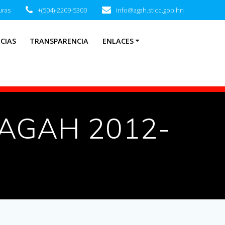
uras
+(504)-2209-5300
info@agah.stlcc.gob.hn
CIAS
TRANSPARENCIA
ENLACES
 PAGAH 2012-