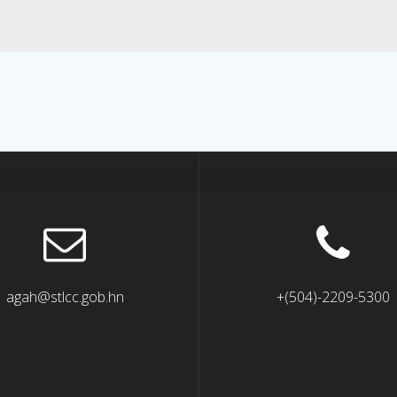
agah@stlcc.gob.hn
+(504)-2209-5300