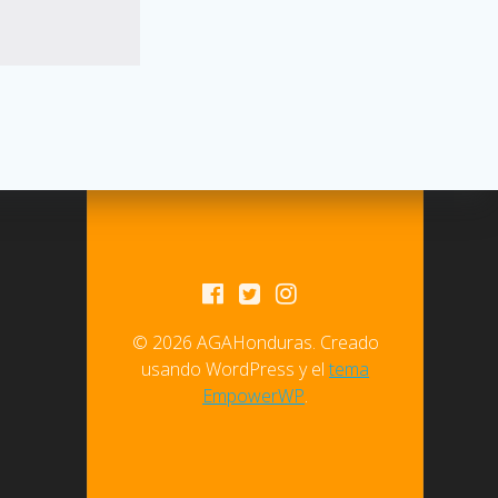
© 2026 AGAHonduras. Creado
usando WordPress y el
tema
EmpowerWP
.