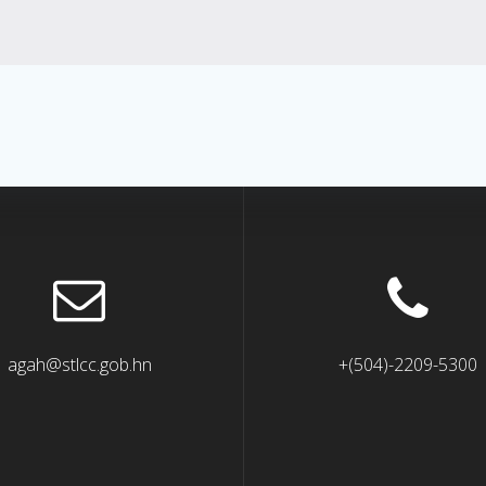
agah@stlcc.gob.hn
+(504)-2209-5300