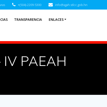
uras
+(504)-2209-5300
info@agah.stlcc.gob.hn
CIAS
TRANSPARENCIA
ENLACES
– IV PAEAH