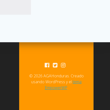
© 2026 AGAHonduras. Creado
usando WordPress y el
tema
EmpowerWP
.