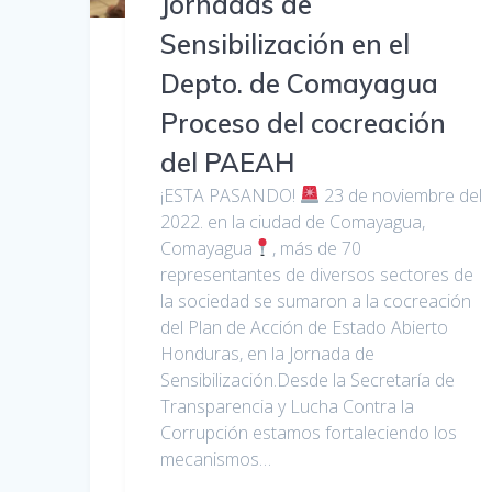
Jornadas de
Sensibilización en el
Depto. de Comayagua
Proceso del cocreación
del PAEAH
¡ESTA PASANDO!
23 de noviembre del
2022. en la ciudad de Comayagua,
Comayagua
, más de 70
representantes de diversos sectores de
la sociedad se sumaron a la cocreación
del Plan de Acción de Estado Abierto
Honduras, en la Jornada de
Sensibilización.Desde la Secretaría de
Transparencia y Lucha Contra la
Corrupción estamos fortaleciendo los
mecanismos…