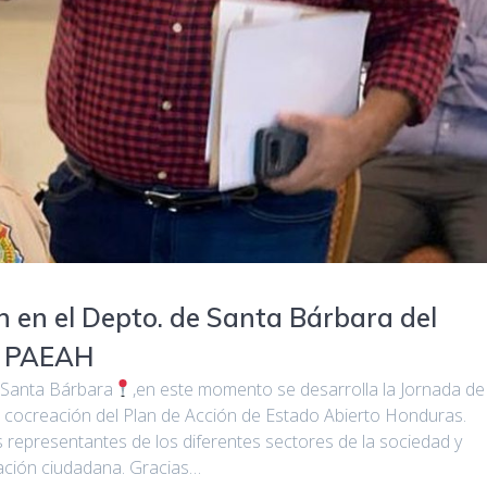
n en el Depto. de Santa Bárbara del
el PAEAH
 Santa Bárbara
,en este momento se desarrolla la Jornada de
e cocreación del Plan de Acción de Estado Abierto Honduras.
representantes de los diferentes sectores de la sociedad y
ipación ciudadana. Gracias…