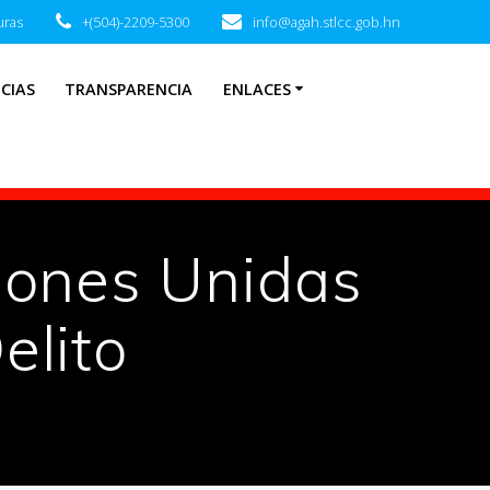
uras
+(504)-2209-5300
info@agah.stlcc.gob.hn
CIAS
TRANSPARENCIA
ENLACES
ciones Unidas
elito