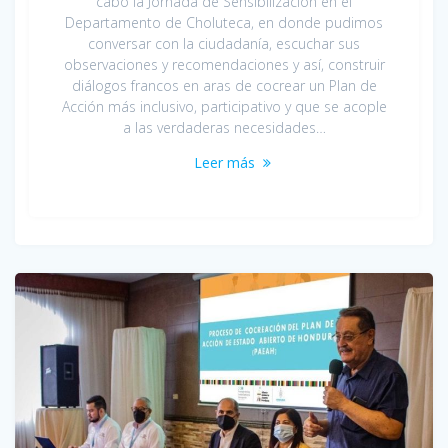
cabo la Jornada de Sensibilización en el
Departamento de Choluteca, en donde pudimos
conversar con la ciudadanía, escuchar sus
observaciones y recomendaciones y así, construir
diálogos francos en aras de cocrear un Plan de
Acción más inclusivo, participativo y que se acople
a las verdaderas necesidades…
Leer más