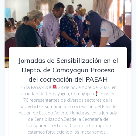
Jornadas de Sensibilización en el
Depto. de Comayagua Proceso
del cocreación del PAEAH
¡ESTA PASANDO!
23 de noviembre del 2022. en
la ciudad de Comayagua, Comayagua
, más de
70 representantes de diversos sectores de la
sociedad se sumaron a la cocreación del Plan de
Acción de Estado Abierto Honduras, en la Jornada
de Sensibilización.Desde la Secretaría de
Transparencia y Lucha Contra la Corrupción
estamos fortaleciendo los mecanismos…