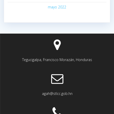
mayo 2022
Tegucigalpa, Francisco Morazán, Honduras
agah@stlcc.gob.hn