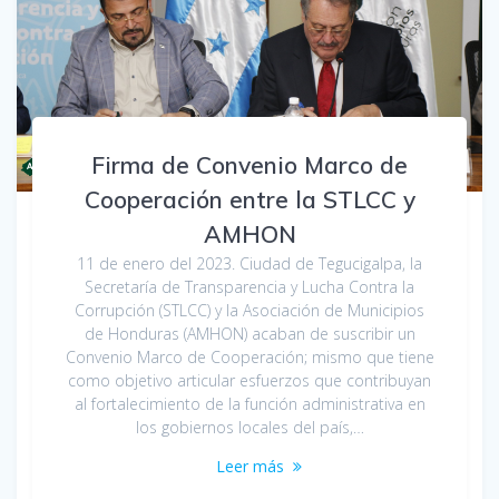
Firma de Convenio Marco de
Cooperación entre la STLCC y
AMHON
11 de enero del 2023. Ciudad de Tegucigalpa, la
Secretaría de Transparencia y Lucha Contra la
Corrupción (STLCC) y la Asociación de Municipios
de Honduras (AMHON) acaban de suscribir un
Convenio Marco de Cooperación; mismo que tiene
como objetivo articular esfuerzos que contribuyan
al fortalecimiento de la función administrativa en
los gobiernos locales del país,…
Leer más