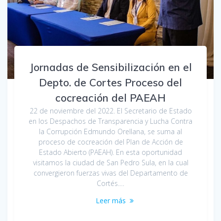
Jornadas de Sensibilización en el
Depto. de Cortes Proceso del
cocreación del PAEAH
22 de noviembre del 2022. El Secretario de Estado
en los Despachos de Transparencia y Lucha Contra
la Corrupción Edmundo Orellana, se suma al
proceso de cocreación del Plan de Acción de
Estado Abierto (PAEAH). En esta oportunidad
visitamos la ciudad de San Pedro Sula, en la cual
convergieron fuerzas vivas del Departamento de
Cortés.…
Leer más