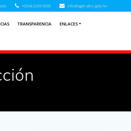
uras
+(504)-2209-5300
info@agah.stlcc.gob.hn
CIAS
TRANSPARENCIA
ENLACES
cción