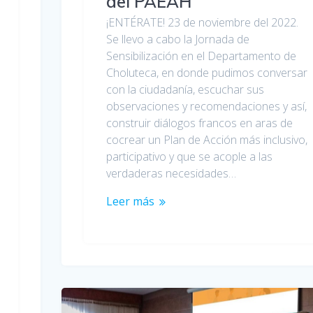
del PAEAH
¡ENTÉRATE! 23 de noviembre del 2022.
Se llevo a cabo la Jornada de
Sensibilización en el Departamento de
Choluteca, en donde pudimos conversar
con la ciudadanía, escuchar sus
observaciones y recomendaciones y así,
construir diálogos francos en aras de
cocrear un Plan de Acción más inclusivo,
participativo y que se acople a las
verdaderas necesidades…
Leer más