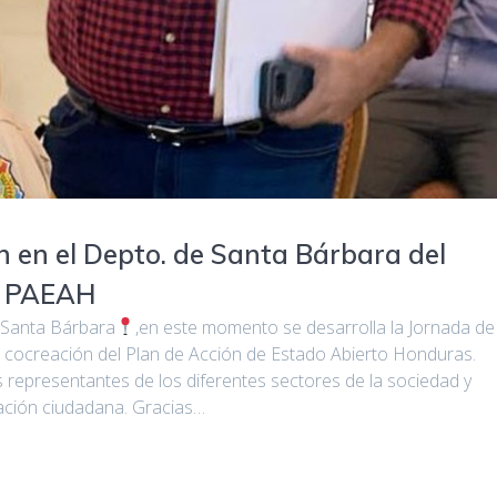
n en el Depto. de Santa Bárbara del
el PAEAH
 Santa Bárbara
,en este momento se desarrolla la Jornada de
e cocreación del Plan de Acción de Estado Abierto Honduras.
representantes de los diferentes sectores de la sociedad y
ipación ciudadana. Gracias…