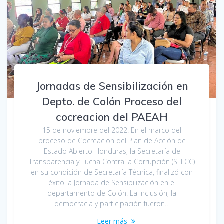
Jornadas de Sensibilización en
Depto. de Colón Proceso del
cocreacion del PAEAH
15 de noviembre del 2022. En el marco del
proceso de Cocreacion del Plan de Acción de
Estado Abierto Honduras, la Secretaría de
Transparencia y Lucha Contra la Corrupción (STLCC)
en su condición de Secretaría Técnica, finalizó con
éxito la Jornada de Sensibilización en el
departamento de Colón. La Inclusión, la
democracia y participación fueron…
Leer más