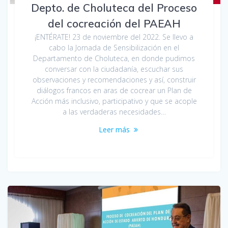
Depto. de Choluteca del Proceso
del cocreación del PAEAH
¡ENTÉRATE! 23 de noviembre del 2022. Se llevo a
cabo la Jornada de Sensibilización en el
Departamento de Choluteca, en donde pudimos
conversar con la ciudadanía, escuchar sus
observaciones y recomendaciones y así, construir
diálogos francos en aras de cocrear un Plan de
Acción más inclusivo, participativo y que se acople
a las verdaderas necesidades…
Leer más