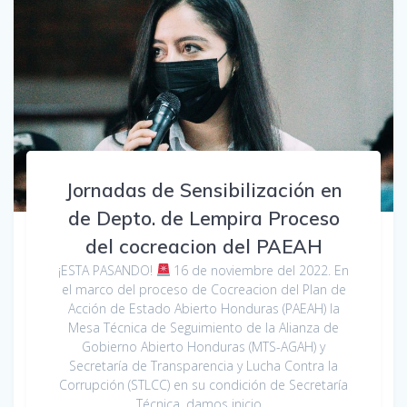
Jornadas de Sensibilización en
de Depto. de Lempira Proceso
del cocreacion del PAEAH
¡ESTA PASANDO!
16 de noviembre del 2022. En
el marco del proceso de Cocreacion del Plan de
Acción de Estado Abierto Honduras (PAEAH) la
Mesa Técnica de Seguimiento de la Alianza de
Gobierno Abierto Honduras (MTS-AGAH) y
Secretaría de Transparencia y Lucha Contra la
Corrupción (STLCC) en su condición de Secretaría
Técnica, damos inicio…