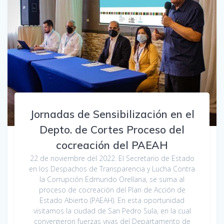
Jornadas de Sensibilización en el
Depto. de Cortes Proceso del
cocreación del PAEAH
22 de noviembre del 2022. El Secretario de Estado
en los Despachos de Transparencia y Lucha Contra
la Corrupción Edmundo Orellana, se suma al
proceso de cocreación del Plan de Acción de
Estado Abierto (PAEAH). En esta oportunidad
visitamos la ciudad de San Pedro Sula, en la cual
convergieron fuerzas vivas del Departamento de