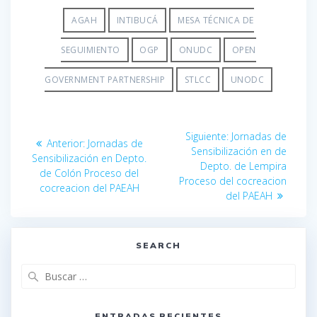
AGAH
INTIBUCÁ
MESA TÉCNICA DE
SEGUIMIENTO
OGP
ONUDC
OPEN
GOVERNMENT PARTNERSHIP
STLCC
UNODC
Siguiente:
Jornadas de
Anterior:
Jornadas de
Sensibilización en de
Sensibilización en Depto.
Depto. de Lempira
de Colón Proceso del
Proceso del cocreacion
cocreacion del PAEAH
del PAEAH
SEARCH
ENTRADAS RECIENTES