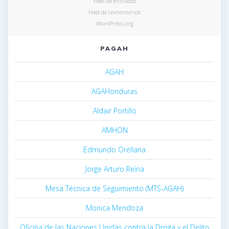
Feed de entradas
Feed de comentarios
WordPress.org
PAGAH
AGAH
AGAHonduras
Aldair Portillo
AMHON
Edmundo Orellana
Jorge Arturo Reína
Mesa Técnica de Seguimiento (MTS-AGAH)
Monica Mendoza
Oficina de las Naciones Unidas contra la Droga y el Delito