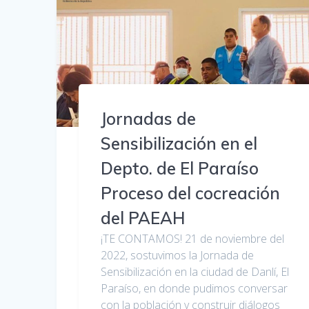
Jornadas de
Sensibilización en el
Depto. de El Paraíso
Proceso del cocreación
del PAEAH
¡TE CONTAMOS! 21 de noviembre del
2022, sostuvimos la Jornada de
Sensibilización en la ciudad de Danlí, El
Paraíso, en donde pudimos conversar
con la población y construir diálogos