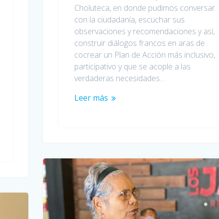
Choluteca, en donde pudimos conversar
con la ciudadanía, escuchar sus
observaciones y recomendaciones y así,
construir diálogos francos en aras de
cocrear un Plan de Acción más inclusivo,
participativo y que se acople a las
verdaderas necesidades…
Leer más