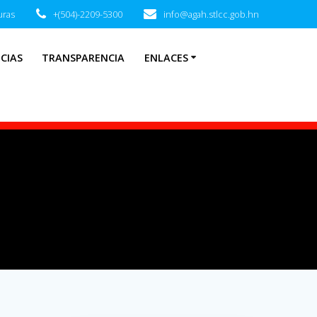
uras
+(504)-2209-5300
info@agah.stlcc.gob.hn
CIAS
TRANSPARENCIA
ENLACES