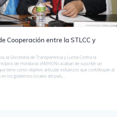
de Cooperación entre la STLCC y
pa, la Secretaría de Transparencia y Lucha Contra la
unicipios de Honduras (AMHON) acaban de suscribir un
 tiene como objetivo articular esfuerzos que contribuyan al
a en los gobiernos locales del país,…