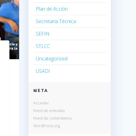
Plan de Acción
Secretaría Técnica
SEFIN
STLCC
Uncategorized
USADI
META
Acceder
Feed de entradas
Feed de comentarios
WordPress.org