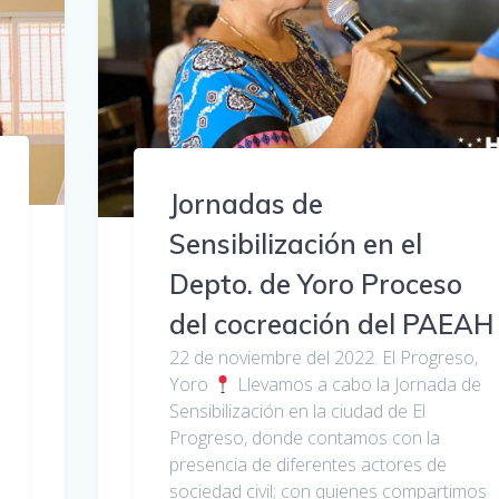
Jornadas de
Sensibilización en el
Depto. de Yoro Proceso
del cocreación del PAEAH
22 de noviembre del 2022. El Progreso,
Yoro
Llevamos a cabo la Jornada de
Sensibilización en la ciudad de El
Progreso, donde contamos con la
presencia de diferentes actores de
sociedad civil; con quienes compartimos