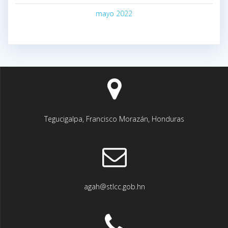
mayo 2022
Tegucigalpa, Francisco Morazán, Honduras
agah@stlcc.gob.hn