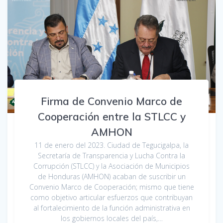
Firma de Convenio Marco de
Cooperación entre la STLCC y
AMHON
11 de enero del 2023. Ciudad de Tegucigalpa, la
Secretaría de Transparencia y Lucha Contra la
Corrupción (STLCC) y la Asociación de Municipios
de Honduras (AMHON) acaban de suscribir un
Convenio Marco de Cooperación; mismo que tiene
como objetivo articular esfuerzos que contribuyan
al fortalecimiento de la función administrativa en
los gobiernos locales del país,…