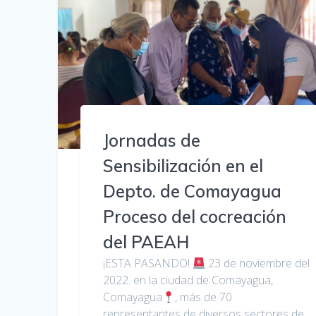
Jornadas de
Sensibilización en el
Depto. de Comayagua
Proceso del cocreación
del PAEAH
¡ESTA PASANDO!
23 de noviembre del
2022. en la ciudad de Comayagua,
Comayagua
, más de 70
representantes de diversos sectores de