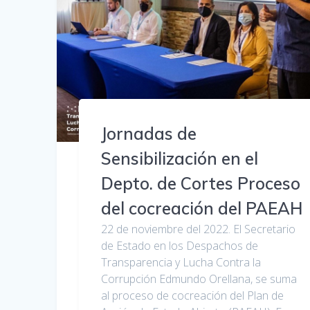
Jornadas de
Sensibilización en el
Depto. de Cortes Proceso
del cocreación del PAEAH
22 de noviembre del 2022. El Secretario
de Estado en los Despachos de
Transparencia y Lucha Contra la
Corrupción Edmundo Orellana, se suma
al proceso de cocreación del Plan de