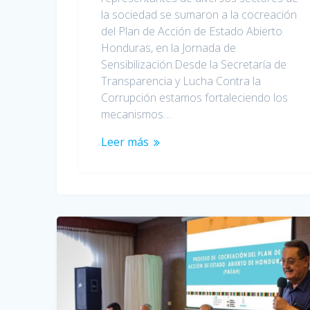
la sociedad se sumaron a la cocreación
del Plan de Acción de Estado Abierto
Honduras, en la Jornada de
Sensibilización.Desde la Secretaría de
Transparencia y Lucha Contra la
Corrupción estamos fortaleciendo los
mecanismos…
Leer más