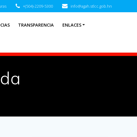
uras
+(504)-2209-5300
info@agah.stlcc.gob.hn
CIAS
TRANSPARENCIA
ENLACES
ada