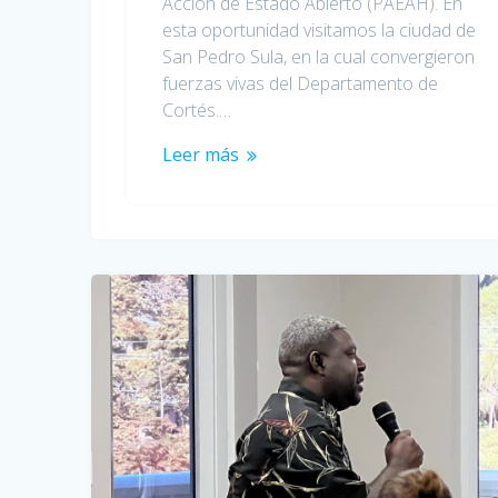
Acción de Estado Abierto (PAEAH). En
esta oportunidad visitamos la ciudad de
San Pedro Sula, en la cual convergieron
fuerzas vivas del Departamento de
Cortés.…
Leer más