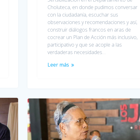
Choluteca, en donde pudimos conversar
con la ciudadanía, escuchar sus
observaciones y recomendaciones y así,
construir diálogos francos en aras de
cocrear un Plan de Acción más inclusivo,
participativo y que se acople a las
verdaderas necesidades…
Leer más