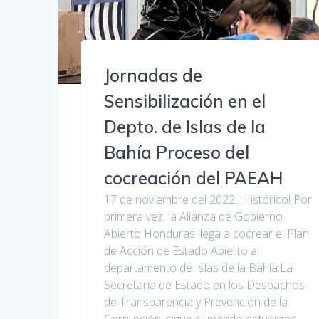
Jornadas de
Sensibilización en el
Depto. de Islas de la
Bahía Proceso del
cocreación del PAEAH
17 de noviembre del 2022. ¡Histórico! Por
primera vez, la Alianza de Gobierno
Abierto Honduras llega a cocrear el Plan
de Acción de Estado Abierto al
departamento de Islas de la Bahía.La
Secretaría de Estado en los Despachos
de Transparencia y Prevención de la
Corrupción, sigue sumando esfuerzos