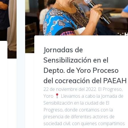
Jornadas de
Sensibilización en el
Depto. de Yoro Proceso
del cocreación del PAEAH
22 de noviembre del 2022. El Progreso,
Yoro
Llevamos a cabo la Jornada de
Sensibilización en la ciudad de El
Progreso, donde contamos con la
presencia de diferentes actores de
sociedad civil; con quienes compartimos